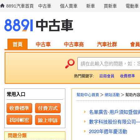
8891汽車首頁
中古車
個人賣車
新車
買新車
電動車
首頁
中古車
中古車商
汽車社群
會員
請在此輸入您的問題，如：
熱門關鍵字:
註冊會員
收費標準
常用入口
幫助中心首頁
＞
網站活動
＞ 幫助內
名單廣告-用戶須知暨個
數字科技股份有限公司
2020年週年慶活動
問題分類