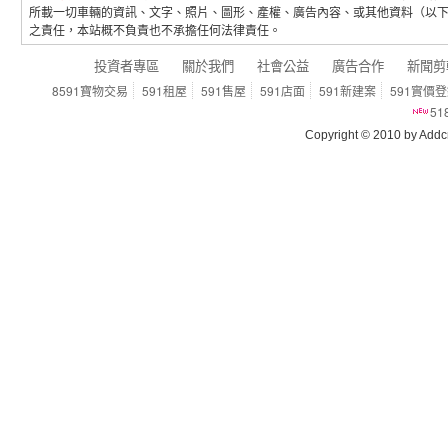
所載一切車輛的資訊、文字、照片、圖形、產權、廣告內容、或其他資料（以
之責任，本站概不負責也不承擔任何法律責任。
投資者專區
關於我們
社會公益
廣告合作
新聞剪
8591寶物交易
591租屋
591售屋
591店面
591新建案
591實價
5
Copyright © 2010 by Addcn