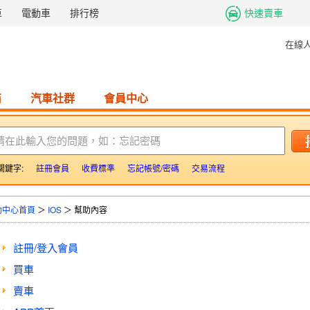
車
電動車
排行榜
快速賣車
在線
商
汽車社群
會員中心
請在此輸入您的問題，如：忘記密碼
關鍵字:
註冊會員
收費標準
忘記帳號/密碼
交易流程
助中心首頁
＞
IOS
＞ 幫助內容
註冊/登入會員
買車
賣車