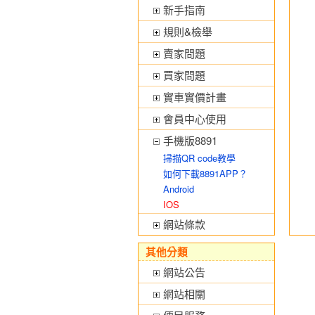
新手指南
規則&檢舉
賣家問題
買家問題
實車實價計畫
會員中心使用
手機版8891
掃描QR code教學
如何下載8891APP？
Android
IOS
網站條款
其他分類
網站公告
網站相關