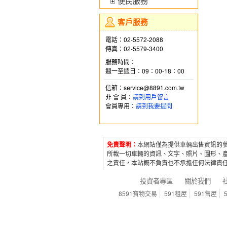
便民服務
客戶服務
電話：02-5572-2088
傳真：02-5579-3400
服務時間：
週一至週日：09：00-18：00
信箱：service@8891.com.tw
非 會 員：
請到用戶留言
會員專用：
請到我要提問
免責聲明：
本網站僅為提供車輛出售資訊的
所載一切車輛的資訊、文字、照片、圖形、
之責任，本站概不負責也不承擔任何法律責
投資者專區
關於我們
8591寶物交易
591租屋
591售屋