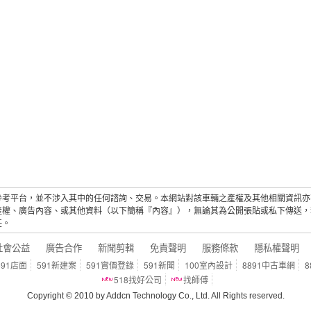
參考平台，並不涉入其中的任何諮詢、交易。本網站對該車輛之產權及其他相關資訊亦
產權、廣告內容、或其他資料（以下簡稱『內容』），無論其為公開張貼或私下傳送，
任。
社會公益
廣告合作
新聞剪輯
免責聲明
服務條款
隱私權聲明
591店面
591新建案
591實價登錄
591新聞
100室內設計
8891中古車網
8
518找好公司
找師傅
Copyright © 2010 by Addcn Technology Co., Ltd. All Rights reserved.