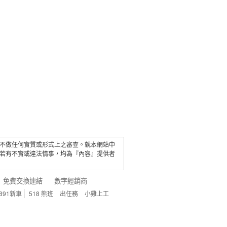
不做任何實質或形式上之審查。就本網站中
若有不實或違法情事，均為『內容』提供者
免費交換連結
數字經銷商
891新車
518 熊班
出任務
小雞上工