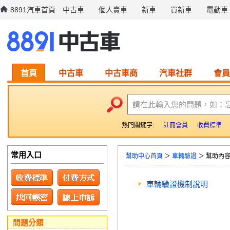
8891汽車首頁
中古車
個人賣車
新車
買新車
電動車
首頁
中古車
中古車商
汽車社群
會員
請在此輸入您的問題，如：
熱門關鍵字:
註冊會員
收費標準
常用入口
幫助中心首頁
＞
車輛驗證
＞ 幫助內
車輛驗證機制說明
問題分類