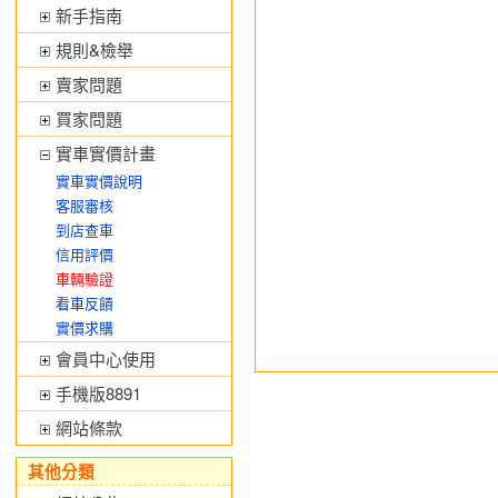
新手指南
規則&檢舉
賣家問題
買家問題
實車實價計畫
實車實價說明
客服審核
到店查車
信用評價
車輛驗證
看車反饋
實價求購
會員中心使用
手機版8891
網站條款
其他分類