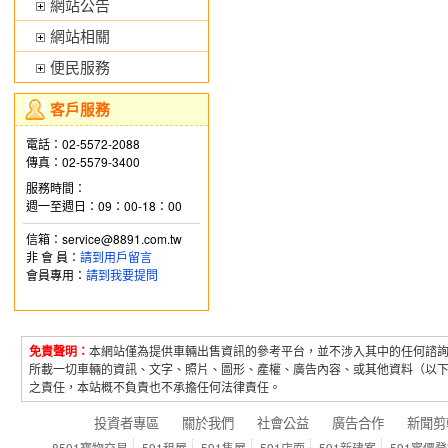
網站公告
網站相關
便民服務
客戶服務
電話：02-5572-2088
傳真：02-5579-3400
服務時間：
週一至週日：09：00-18：00
信箱：service@8891.com.tw
非 會 員：
請到用戶留言
會員專用：
請到我要提問
免責聲明：
本網站僅為提供車輛出售資訊的參考平台，並不涉入其中的任何諮
所載一切車輛的資訊、文字、照片、圖形、產權、廣告內容、或其他資料（以
之責任，本站概不負責也不承擔任何法律責任。
投資者專區
關於我們
社會公益
廣告合作
新聞剪
8591寶物交易
591租屋
591售屋
591店面
591新建案
591實價